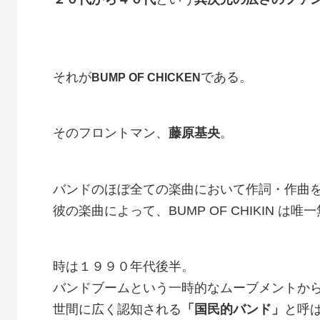
それが
である。
BUMP OF CHICKEN
そのフロントマン、
藤原基央
。
バンドのほぼ全ての楽曲において作詞・作曲
彼の楽曲によって、BUMP OF CHIKIN は
時は１９９０年代後半。
バンドブームという一時的なムーブメントか
世間に広く認知される
「国民的バンド」
と呼