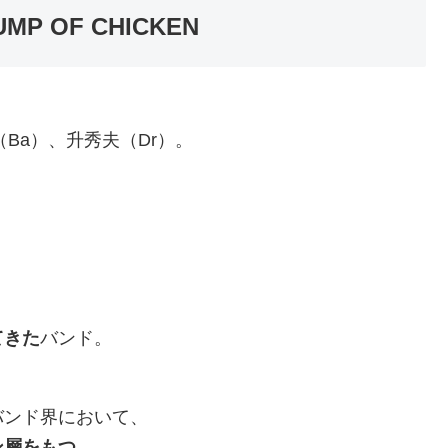
 OF CHICKEN
Ba）、升秀夫（Dr）。
。
う
てきた
バンド。
バンド界において、
ン層をもつ
。