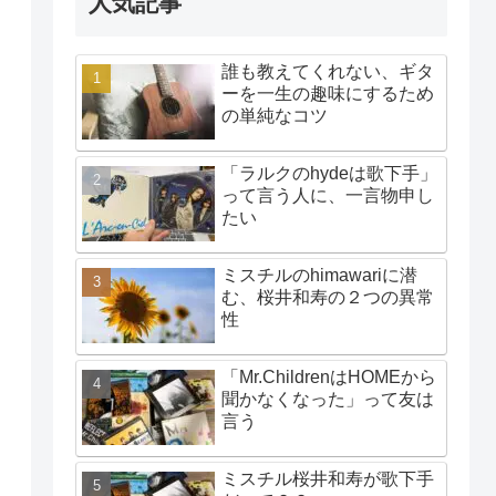
人気記事
誰も教えてくれない、ギタ
ーを一生の趣味にするため
の単純なコツ
「ラルクのhydeは歌下手」
って言う人に、一言物申し
たい
ミスチルのhimawariに潜
む、桜井和寿の２つの異常
性
「Mr.ChildrenはHOMEから
聞かなくなった」って友は
言う
ミスチル桜井和寿が歌下手