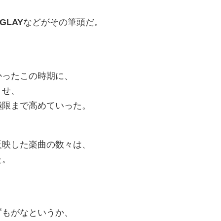
。
GLAY
などがその筆頭だ。
かったこの時期に、
ませ、
極限まで高めていった。
反映した楽曲の数々は、
た。
ずもがなというか、