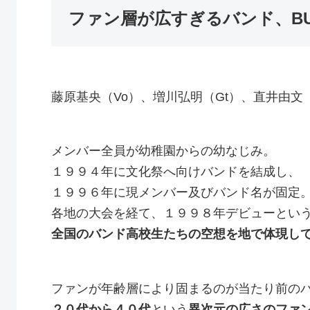
ファン層が広すぎるバンド、BUMP
藤原基央（Vo）、増川弘明（Gt）、直井由文（
メンバー全員が幼稚園からの幼なじみ。
１９９４年に文化祭へ向けバンドを結成し、
１９９６年に現メンバー及びバンド名が固定
各地の大会を経て、１９９８年デビューとい
全国のバンド高校生たちの空想を地で体現し
ファンが年齢層により固まるのが当たり前の
２０代から４０代
という
異次元の広さのファ