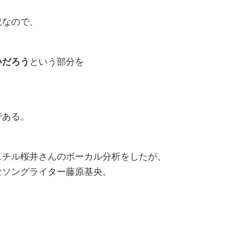
況なので、
いだろう
という部分を
である。
スチル桜井さんのボーカル分析をしたが、
なソングライター藤原基央。
。