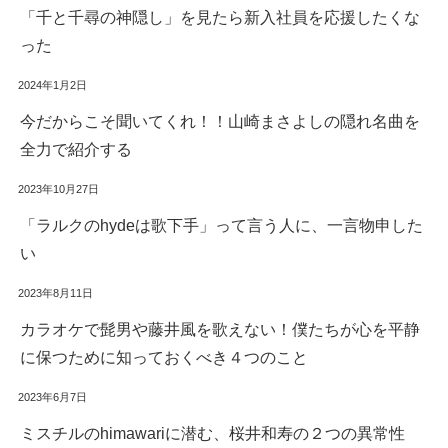
「千と千尋の神隠し」を見たら新入社員を応援したくな
った
2024年1月2日
今だからこそ聞いてくれ！！山崎まさよしの隠れ名曲を
全力で紹介する
2023年10月27日
「ラルクのhydeは歌下手」って言う人に、一言物申した
い
2023年8月11日
カラオケで髭男や藤井風を歌えない！僕たちが心を平静
に保つために知っておくべき４つのこと
2023年6月7日
ミスチルのhimawariに潜む、桜井和寿の２つの異常性