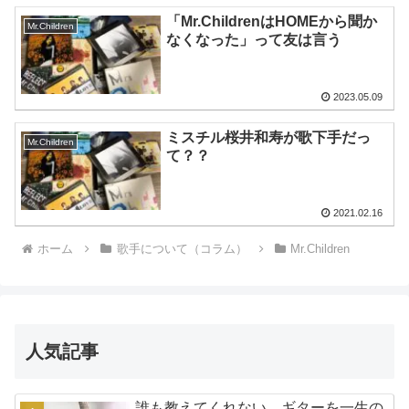
「Mr.ChildrenはHOMEから聞か
Mr.Children
なくなった」って友は言う
2023.05.09
ミスチル桜井和寿が歌下手だっ
Mr.Children
て？？
2021.02.16
ホーム
歌手について（コラム）
Mr.Children
人気記事
誰も教えてくれない、ギターを一生の