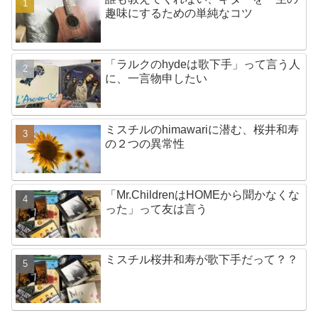
趣味にするための単純なコツ
「ラルクのhydeは歌下手」って言う人
に、一言物申したい
ミスチルのhimawariに潜む、桜井和寿
の２つの異常性
「Mr.ChildrenはHOMEから聞かなくな
った」って友は言う
ミスチル桜井和寿が歌下手だって？？