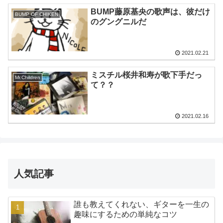
BUMP藤原基央の歌声は、彼だけ
BUMP OF CHIKEN
のグングニルだ
2021.02.21
ミスチル桜井和寿が歌下手だっ
Mr.Children
て？？
2021.02.16
人気記事
誰も教えてくれない、ギターを一生の
趣味にするための単純なコツ