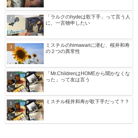
「ラルクのhydeは歌下手」って言う人
に、一言物申したい
ミスチルのhimawariに潜む、桜井和寿
の２つの異常性
「Mr.ChildrenはHOMEから聞かなくな
った」って友は言う
ミスチル桜井和寿が歌下手だって？？